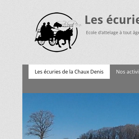
Les écuri
Ecole d’attelage à tout âg
Menu
Aller
Les écuries de la Chaux Denis
Nos activi
au
principal
contenu