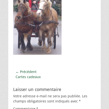
Navigation
← Précédent
Article
Cartes cadeaux
de
précédent :
l’article
Laisser un commentaire
Votre adresse e-mail ne sera pas publiée.
Les
champs obligatoires sont indiqués avec
*
Commentaire
*