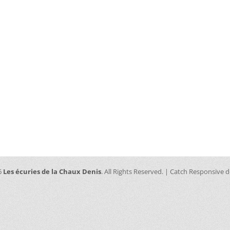
6
Les écuries de la Chaux Denis
. All Rights Reserved. | Catch Responsive 