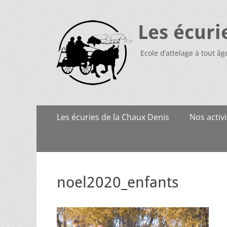
Les écuri
Ecole d’attelage à tout âg
Menu
Aller
Les écuries de la Chaux Denis
Nos activi
au
principal
contenu
noel2020_enfants