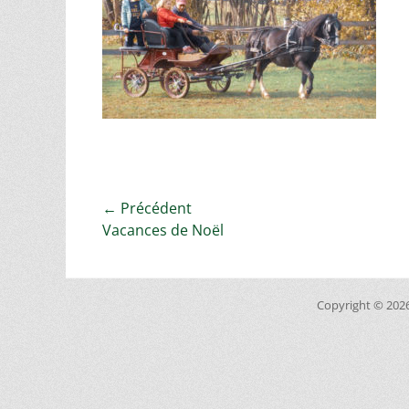
Navigation
← Précédent
Article
Vacances de Noël
de
précédent :
l’article
Copyright © 202