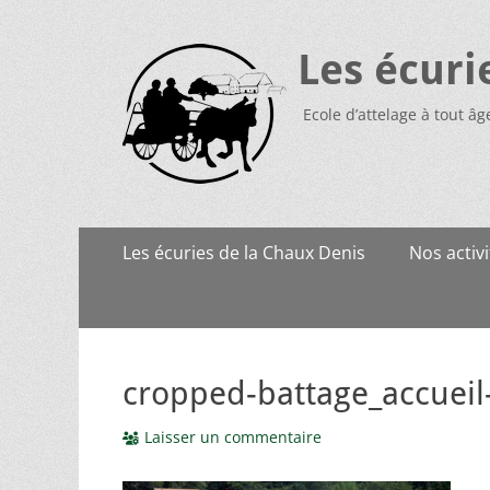
Les écuri
Ecole d’attelage à tout âg
Menu
Aller
Les écuries de la Chaux Denis
Nos activi
au
principal
contenu
cropped-battage_accueil
Laisser un commentaire