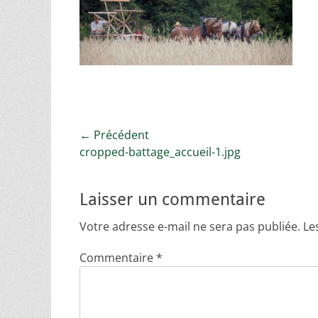
Navigation
← Précédent
Article
cropped-battage_accueil-1.jpg
de
précédent :
l’article
Laisser un commentaire
Votre adresse e-mail ne sera pas publiée.
Le
Commentaire
*