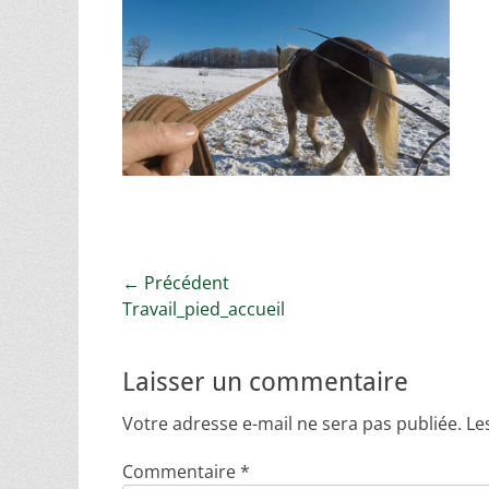
Navigation
← Précédent
Article
Travail_pied_accueil
de
précédent :
l’article
Laisser un commentaire
Votre adresse e-mail ne sera pas publiée.
Le
Commentaire
*